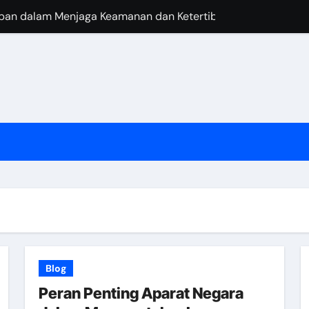
epan dalam Menjaga Keamanan dan Ketertiban
atihan bagi Aparat Keamanan
lisme Aparat dalam Menjalankan Tugasnya
parat Keamanan dalam Menjaga Ketertiban di Negara
ihadapi oleh Aparat dalam Melaksanakan Tugasnya
Aparat dan Masyarakat dalam Menjaga Keamanan
langi Kejahatan dan Kriminalitas
egara dalam Mewujudkan Kesejahteraan Rakyat
Blog
Peran Penting Aparat Negara