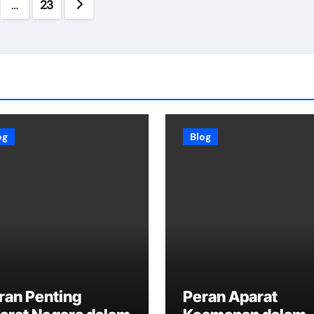
…
23
ation
og
Blog
ran Penting
Peran Aparat