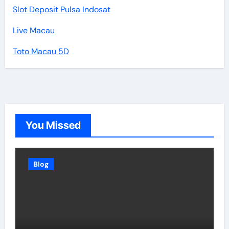
Slot Deposit Pulsa Indosat
Live Macau
Toto Macau 5D
You Missed
Blog