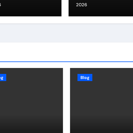
onesia
6
2026
og
Blog