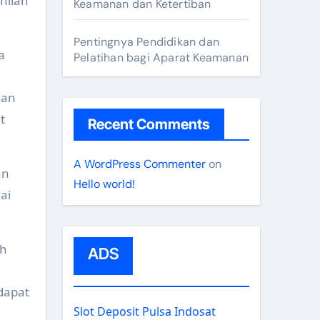
hlian
Keamanan dan Ketertiban
Pentingnya Pendidikan dan
a
Pelatihan bagi Aparat Keamanan
gan
t
Recent Comments
A WordPress Commenter
on
an
Hello world!
ai
ah
ADS
dapat
Slot Deposit Pulsa Indosat