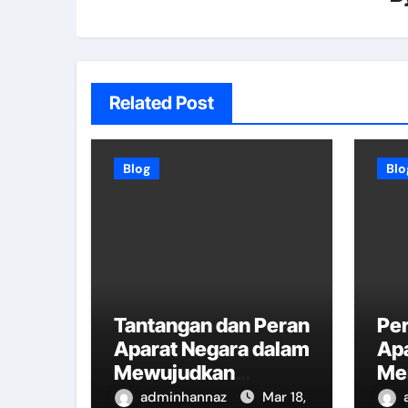
Related Post
Blog
Blo
Tantangan dan Peran
Per
Aparat Negara dalam
Ap
Mewujudkan
Me
Kesejahteraan
Ke
adminhannaz
Mar 18,