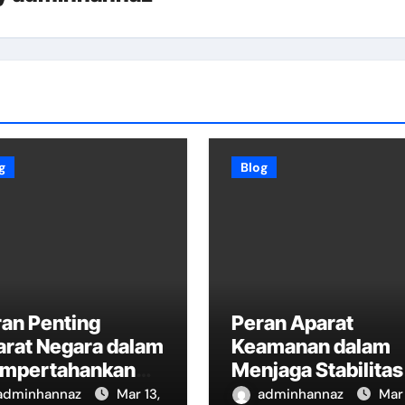
g
Blog
an Penting
Peran Aparat
arat Negara dalam
Keamanan dalam
mpertahankan
Menjaga Stabilitas
daulatan
Negara
adminhannaz
Mar 13,
adminhannaz
Mar 