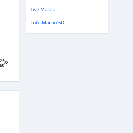
Live Macau
Toto Macau 5D
ga
at