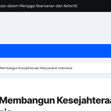
epan dalam Menjaga Keamanan dan Ketertiban
atihan bagi Aparat Keamanan
lisme Aparat dalam Menjalankan Tugasnya
parat Keamanan dalam Menjaga Ketertiban di Negara
ihadapi oleh Aparat dalam Melaksanakan Tugasnya
Aparat dan Masyarakat dalam Menjaga Keamanan
langi Kejahatan dan Kriminalitas
 Membangun Kesejahteraan Masyarakat Indonesia
egara dalam Mewujudkan Kesejahteraan Rakyat
m Membangun Kesejahtera