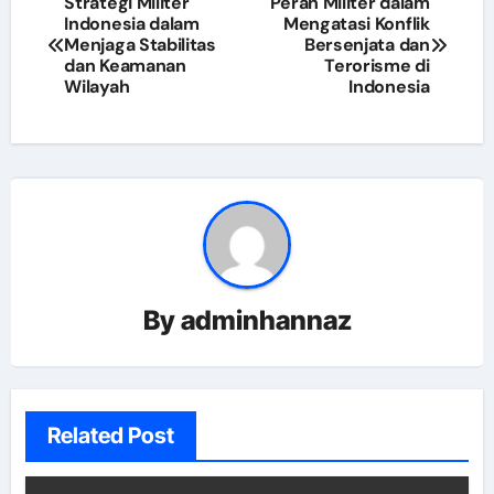
Strategi Militer
Peran Militer dalam
Indonesia dalam
Mengatasi Konflik
navigation
Menjaga Stabilitas
Bersenjata dan
dan Keamanan
Terorisme di
Wilayah
Indonesia
By
adminhannaz
Related Post