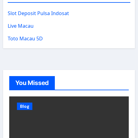
Slot Deposit Pulsa Indosat
Live Macau
Toto Macau 5D
You Missed
Blog