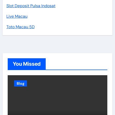
Slot Deposit Pulsa Indosat
Live Macau
Toto Macau 5D
You Missed
Blog