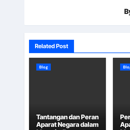
B
Related Post
Blog
Blo
Tantangan dan Peran
Per
Aparat Negara dalam
Ap