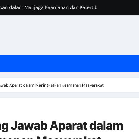
epan dalam Menjaga Keamanan dan Ketertiban
atihan bagi Aparat Keamanan
lisme Aparat dalam Menjalankan Tugasnya
parat Keamanan dalam Menjaga Ketertiban di Negara
ihadapi oleh Aparat dalam Melaksanakan Tugasnya
Aparat dan Masyarakat dalam Menjaga Keamanan
langi Kejahatan dan Kriminalitas
Jawab Aparat dalam Meningkatkan Keamanan Masyarakat
egara dalam Mewujudkan Kesejahteraan Rakyat
g Jawab Aparat dalam