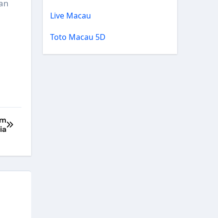
man
Live Macau
Toto Macau 5D
um
ia