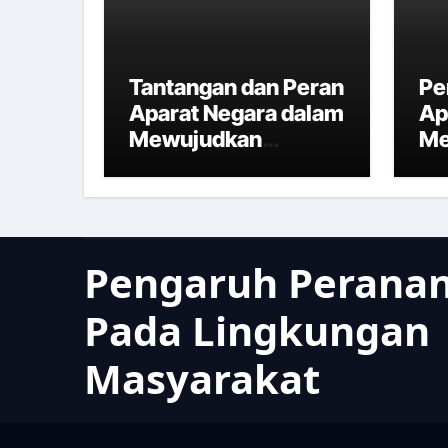
Tantangan dan Peran
Pe
Aparat Negara dalam
Ap
Mewujudkan
Me
Kesejahteraan
Ke
Rakyat
In
Pengaruh Peranan
Pada Lingkungan
Masyarakat