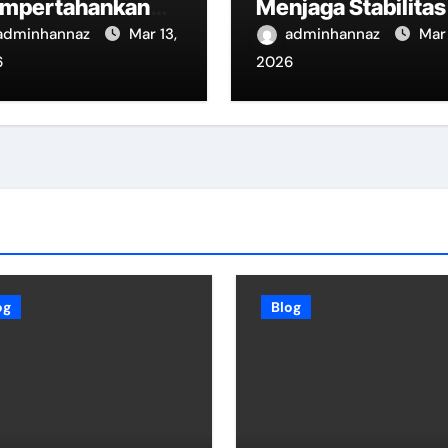
mpertahankan
Menjaga Stabilitas
daulatan
Negara
adminhannaz
Mar 13,
adminhannaz
Mar 
onesia
6
2026
og
Blog