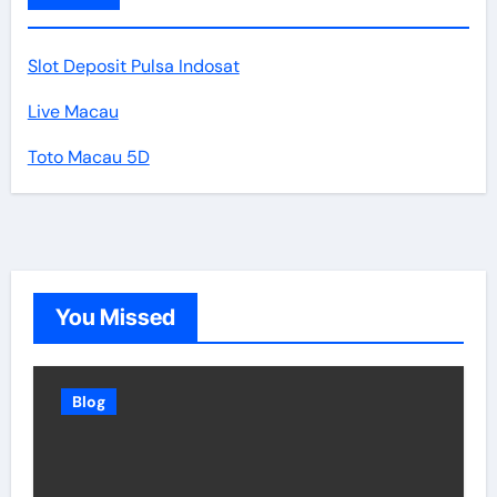
Slot Deposit Pulsa Indosat
Live Macau
Toto Macau 5D
You Missed
Blog