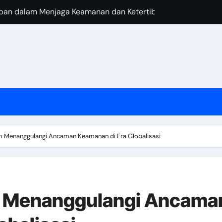
epan dalam Menjaga Keamanan dan Ketertiban
atihan bagi Aparat Keamanan
lisme Aparat dalam Menjalankan Tugasnya
parat Keamanan dalam Menjaga Ketertiban di Negara
ihadapi oleh Aparat dalam Melaksanakan Tugasnya
Aparat dan Masyarakat dalam Menjaga Keamanan
langi Kejahatan dan Kriminalitas
am Menanggulangi Ancaman Keamanan di Era Globalisasi
egara dalam Mewujudkan Kesejahteraan Rakyat
am Menanggulangi Ancama