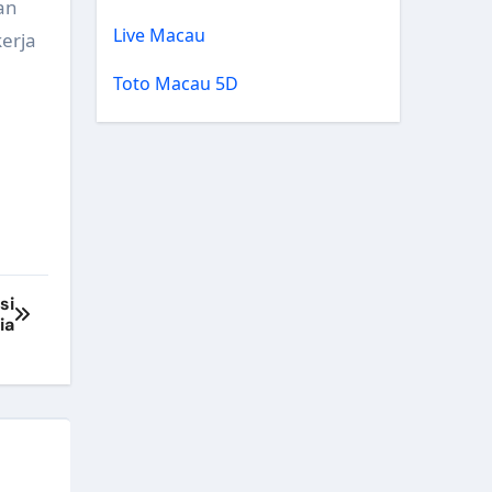
an
Live Macau
erja
Toto Macau 5D
si
ia