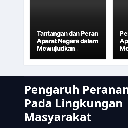
Tantangan dan Peran
Pe
Aparat Negara dalam
Ap
Mewujudkan
Me
Kesejahteraan
Ke
Rakyat
In
Pengaruh Peranan
Pada Lingkungan
Masyarakat