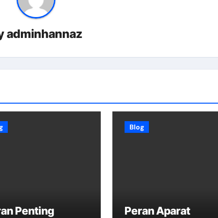
y
adminhannaz
g
Blog
an Penting
Peran Aparat