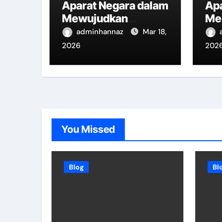
Aparat Negara dalam
Ap
Mewujudkan
Me
Kesejahteraan
Ke
adminhannaz
Mar 18,
Rakyat
Ind
2026
202
You Missed
Blog
Bl