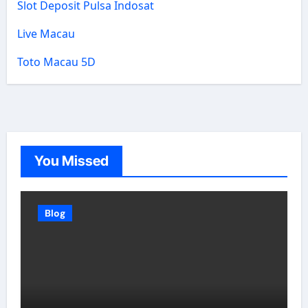
Slot Deposit Pulsa Indosat
Live Macau
Toto Macau 5D
You Missed
Blog