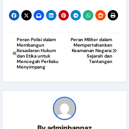
Post
Peran Polisi dalam
Peran Militer dalam
Membangun
Mempertahankan
navigation
Kesadaran Hukum
Keamanan Negara:
dan Etika untuk
Sejarah dan
Mencegah Perilaku
Tantangan
Menyimpang
By
adminhannaz